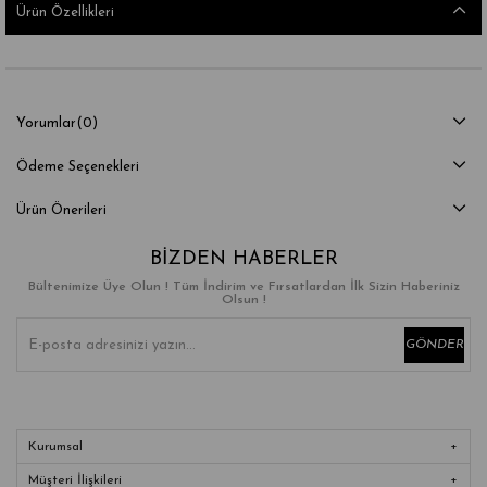
Ürün Özellikleri
Yorumlar
(0)
Ödeme Seçenekleri
Ürün Önerileri
BIZDEN HABERLER
Bültenimize Üye Olun ! Tüm İndirim ve Fırsatlardan İlk Sizin Haberiniz
Olsun !
GÖNDER
Kurumsal
Müşteri İlişkileri