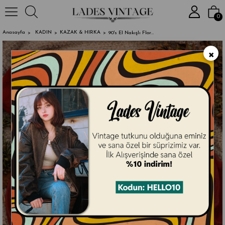
2000₺ ve Ü
0
Anasayfa
KADIN
KAZAK & HIRKA
90's El Nakışlı Florak Wool Yelek
×