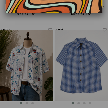
1990s Hawaii Gömlek
80s-90s Art Print Oversize Gömlek
899,95 TRY
1.099,95 TRY
yeni
yeni
ürün
ürün