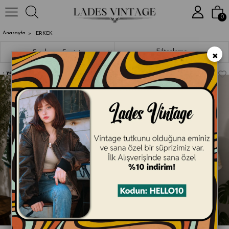
2000₺ ve Üzeri Alışverişlerde Kar
0
Anasayfa
ERKEK
×
Sıralama
Filtreleme
yeni
yeni
ürün
ürün