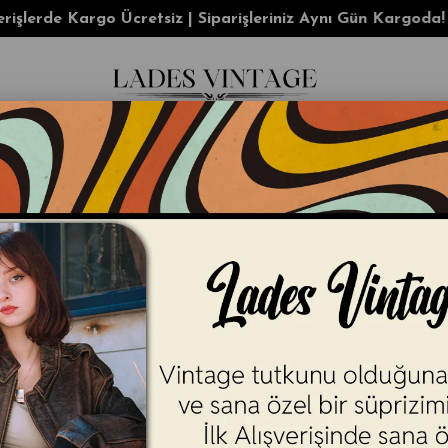
lerde Kargo Ücretsiz | Siparişleriniz Aynı Gün Kargoda!
KADIN
ERKEK
AKSESUAR
Y2K
İ
 Vintage', zamansız parçaları stil ile buluşturmak için kurul
İletişim Bilgilerimiz ;
www.ladesvintage.com
Mail:
ladesvintage@gmail.com
Instagram: ladesvintage
Teknik Destek: Instagram üzerinden iletişime geçebilirsiniz.