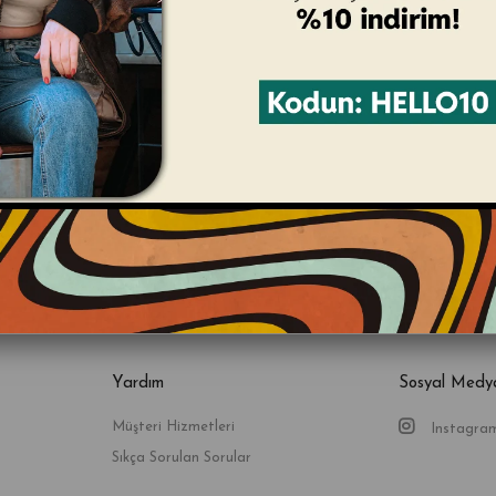
Mağazamızı ziyaret edin;
Her gün 11:00-20:00 açığız;
Caferağa Mahallesi - Soner Sokak No2-B
Kadıköy - Moda - İstanbul
BIZDEN HABERLER
Bültenimize Üye Olun ! Tüm İndirim ve Fırsatlardan İlk Sizin Haberiniz Olsun !
GÖNDER
Yardım
Sosyal Medy
Müşteri Hizmetleri
Instagra
Sıkça Sorulan Sorular