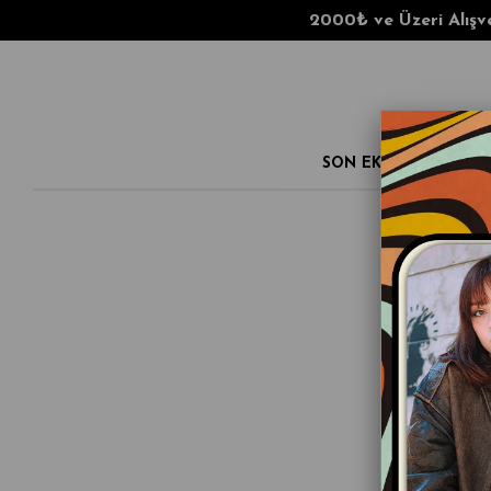
2000₺ ve Üzeri Alışveriş
SON EKLENENLER
'Lades