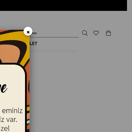
×
NDİRİM & OUTLET
du...