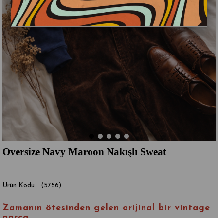
Oversize Navy Maroon Nakışlı Sweat
(5756)
Zamanın ötesinden gelen
orijinal bir vintage
parça
.