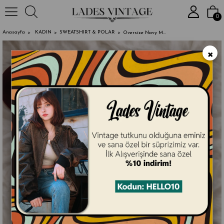
2000₺ ve Üz
0
Anasayfa
KADIN
SWEATSHIRT & POLAR
Oversize Navy Maroon Nakışlı Sweat
×