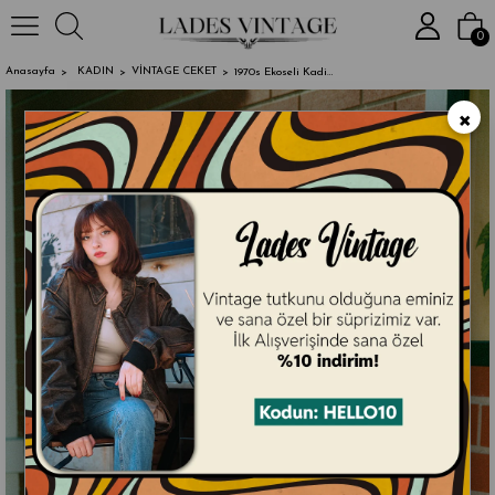
2000₺ ve Üze
0
Anasayfa
KADIN
VİNTAGE CEKET
1970s Ekoseli Kadife Ceket
×