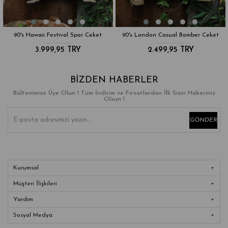
al Spor Ceket
90's London Casual Bomber Ceket
90's Hawaii Festiv
5 TRY
2.499,95 TRY
3.999,95
BIZDEN HABERLER
Bültenimize Üye Olun ! Tüm İndirim ve Fırsatlardan İlk Sizin Haberiniz
Olsun !
GÖNDER
Kurumsal
Müşteri İlişkileri
Yardım
Sosyal Medya