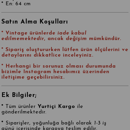
* En: 64 cm
Satın Alma Koşulları
* Vintage ürünlerde
iade kabul
edilmemektedir
, ancak
değişim
mümkündür.
* Sipariş oluştururken lütfen ürün ölçülerini ve
detaylarını dikkatlice inceleyiniz.
* Herhangi bir sorunuz olması durumunda
bizimle
Instagram
hesabımız üzerinden
iletişime geçebilirsiniz.
Ek Bilgiler;
*
Tüm ürünler
Yurtiçi Kargo
ile
gönderilmektedir.
*
Siparişler, yoğunluğa bağlı olarak
1-3 iş
günü
içerisinde kargoya teslim edilir.