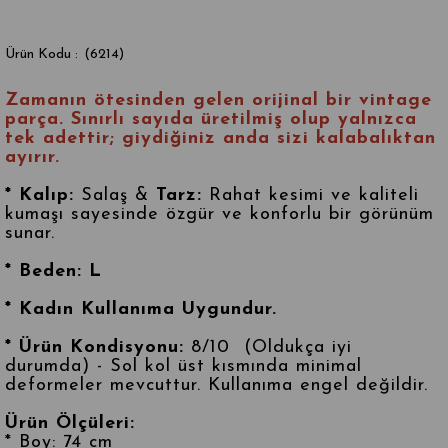
(6214)
Zamanın ötesinden gelen
orijinal bir vintage
parça
. S
ınırlı sayıda üretilmiş olup
yalnızca
tek adettir
; giydiğiniz anda sizi kalabalıktan
ayırır.
* Kalıp:
Salaş &
Tarz:
Rahat kesimi ve kaliteli
kumaşı sayesinde özgür ve konforlu bir görünüm
sunar.
* Beden: L
* Kadın Kullanıma Uygundur.
* Ürün Kondisyonu:
8/10 (Oldukça iyi
durumda) - Sol kol üst kısmında minimal
deformeler mevcuttur. Kullanıma engel değildir.
Ürün Ölçüleri:
* Boy: 74 cm