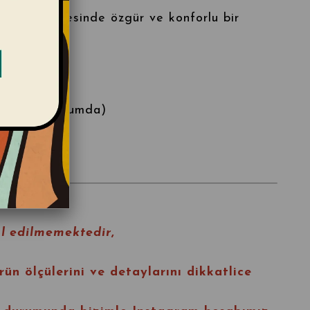
 kumaşı sayesinde özgür ve konforlu bir
eden: M
kça iyi durumda)
l edilmemektedir
,
rün ölçülerini ve detaylarını dikkatlice