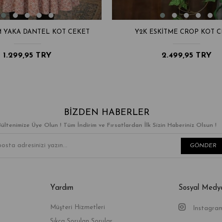
M YAKA DANTEL KOT CEKET
Y2K ESKITME CROP KOT 
1.299,95 TRY
2.499,95 TRY
BIZDEN HABERLER
Bültenimize Üye Olun ! Tüm İndirim ve Fırsatlardan İlk Sizin Haberiniz Olsun !
GÖNDER
Yardım
Sosyal Medy
Müşteri Hizmetleri
Instagra
Sıkça Sorulan Sorular