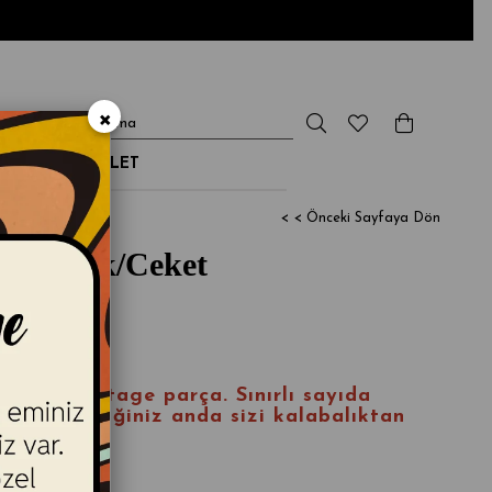
×
NDİRİM & OUTLET
< < Önceki Sayfaya Dön
im Yelek/Ceket
inal bir vintage parça
. S
ınırlı sayıda
ettir
; giydiğiniz anda sizi kalabalıktan