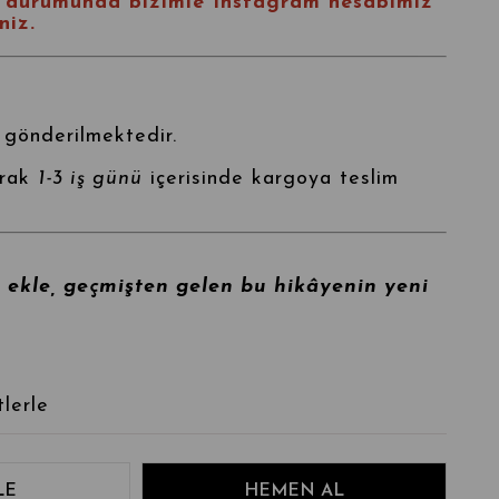
ı durumunda bizimle
Instagram
hesabımız
niz.
 gönderilmektedir.
arak
1-3 iş günü
içerisinde kargoya teslim
e ekle, geçmişten gelen bu hikâyenin yeni
lerle