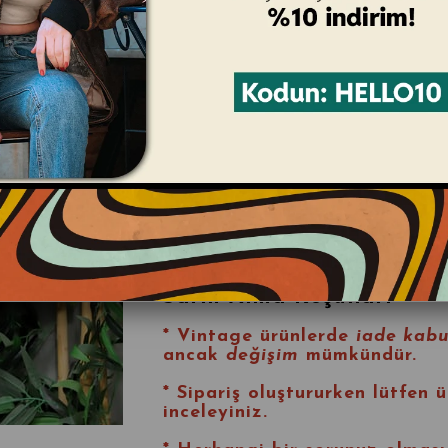
* Tarz:
Rahat kesimi ve kaliteli
görünüm sunar.
* Kadın Beden: M-L / Erkek B
* Unisex Kullanıma Uygundur.
* Ürün Kondisyonu:
9/10 (Oldu
Ürün Ölçüleri:
* Boy: 58 cm
* En: 58 cm
Satın Alma Koşulları
* Vintage ürünlerde
iade kabu
ancak
değişim
mümkündür.
* Sipariş oluştururken lütfen ü
inceleyiniz.