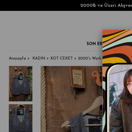
2000₺ ve Üzeri Alışverişlerde K
SON EKLENENLER
Anasayfa
KADIN
KOT CEKET
2000's Work Vest Denim Yele