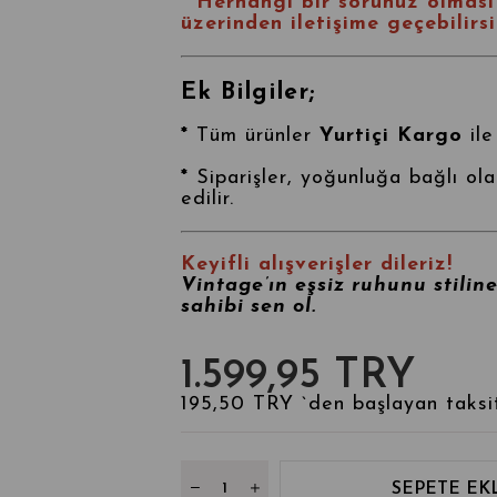
* Herhangi bir sorunuz olmas
üzerinden iletişime geçebilirsi
Ek Bilgiler;
*
Tüm ürünler
Yurtiçi Kargo
ile
*
Siparişler, yoğunluğa bağlı ol
edilir.
Keyifli alışverişler dileriz!
Vintage’ın eşsiz ruhunu stilin
sahibi sen ol.
1.599,95 TRY
195,50 TRY
`den başlayan taksit