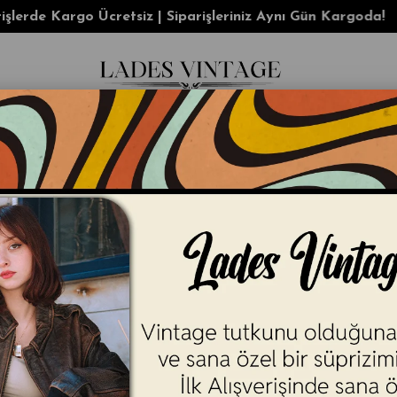
argo Ücretsiz | Siparişleriniz Aynı Gün Kargoda!
KADIN
ERKEK
AKSESUAR
Y2K
İ
k/Ceket
2000's Work Vest Den
(6101)
Zamanın ötesinden gelen
orij
üretilmiş olup
yalnızca tek ad
ayırır.
* Kalıp:
Normal