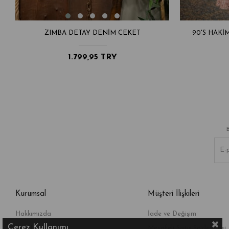
ZIMBA DETAY DENIM CEKET
90'S HAKI
1.799,95 TRY
Kurumsal
Müşteri İlişkileri
Hakkımızda
İade ve Değişim
Çerez Kullanımı
Bize Ulaşın
Mesafeli Satış Sözleşmesi