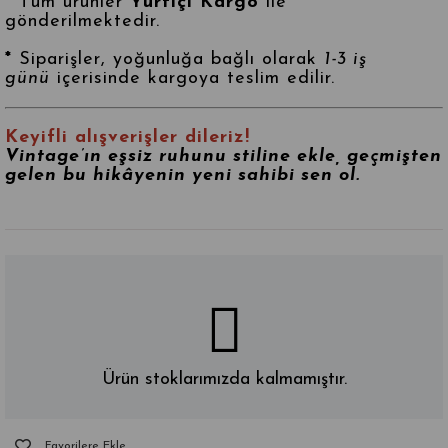
*
Tüm ürünler
Yurtiçi Kargo
ile
gönderilmektedir.
*
Siparişler, yoğunluğa bağlı olarak
1-3 iş
günü
içerisinde kargoya teslim edilir.
Keyifli alışverişler dileriz!
Vintage’ın eşsiz ruhunu stiline ekle, geçmişten
gelen bu hikâyenin yeni sahibi sen ol.
Ürün stoklarımızda kalmamıştır.
Favorilere Ekle