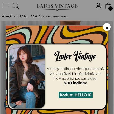
2000₺ ve Üzeri Alışv
0
Anasayfa
KADIN
GÖMLEK
70s Groovy Tasarım Gömlek
×