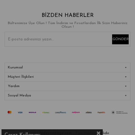
BIZDEN HABERLER
Bültenimize Üye Olun ! Tüm İndirim ve Fırsatlardan İlk Sizin Haberiniz
Olsun !
GÖNDER
Kurumsal
Müşteri İlişkileri
Yardım
Sosyal Medya
© 2022
ladesvintage.com
- Tüm Hakları Saklıdır.
Çerez Kullanımı