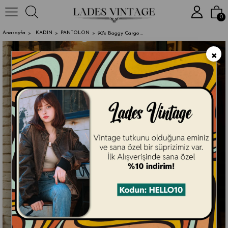
2000₺ ve Üzer
0
Anasayfa
KADIN
PANTOLON
90's Baggy Cargo Jean's
×