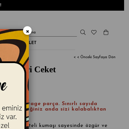
×
NDİRİM & OUTLET
< < Önceki Sayfaya Dön
ker Deri Ceket
inal bir vintage parça
. S
ınırlı sayıda
ettir
; giydiğiniz anda sizi kalabalıktan
imi ve kaliteli kumaşı sayesinde özgür ve