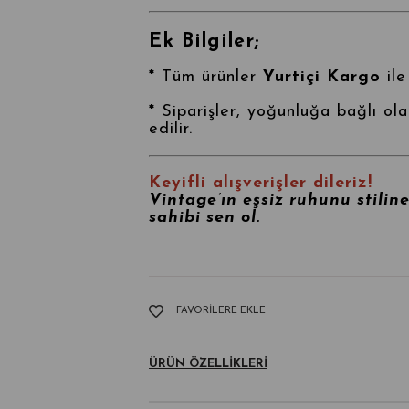
Ek Bilgiler;
*
Tüm ürünler
Yurtiçi Kargo
ile
*
Siparişler, yoğunluğa bağlı ol
edilir.
Keyifli alışverişler dileriz!
Vintage’ın eşsiz ruhunu stilin
sahibi sen ol.
FAVORILERE EKLE
ÜRÜN ÖZELLIKLERI