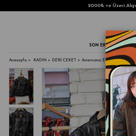
2000₺ ve Üzeri Alışverişlerd
SON EKLENENLER
Anasayfa
KADIN
DERİ CEKET
Americana Eskitme Biker Der