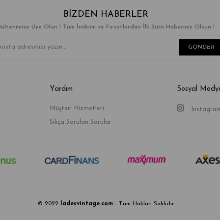
BIZDEN HABERLER
Bültenimize Üye Olun ! Tüm İndirim ve Fırsatlardan İlk Sizin Haberiniz Olsun !
GÖNDER
Yardım
Sosyal Medy
Müşteri Hizmetleri
Instagra
Sıkça Sorulan Sorular
© 2022
ladesvintage.com
- Tüm Hakları Saklıdır.