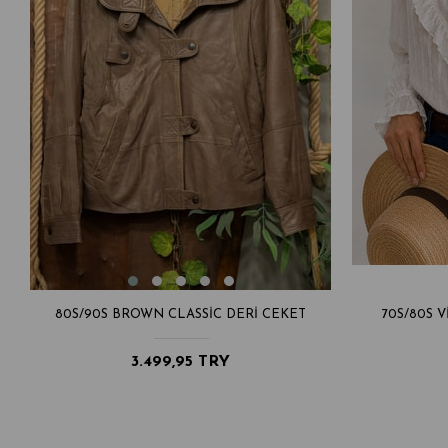
80S/90S BROWN CLASSIC DERI CEKET
70S/80S
3.499,95 TRY