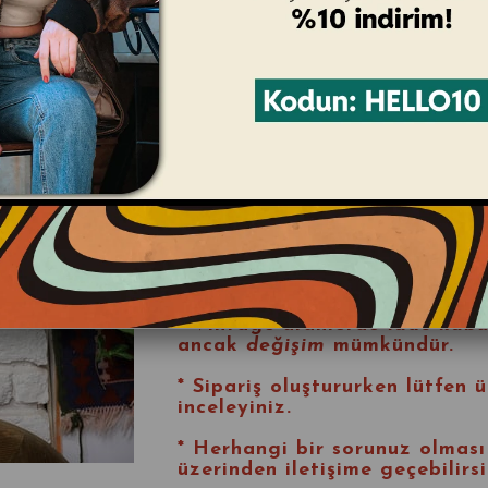
konforlu bir görünüm sunar.
%10
* Kadın Beden: L / Erkek Bed
* Unisex Kullanıma Uygundur.
* Ürün Kondisyonu:
9/10 (Oldu
Ürün Ölçüleri:
* Boy: 60 cm
* En: 57 cm
Satın Alma Koşulları
* Vintage ürünlerde
iade kabu
ancak
değişim
mümkündür.
* Sipariş oluştururken lütfen ü
inceleyiniz.
* Herhangi bir sorunuz olmas
üzerinden iletişime geçebilirsi