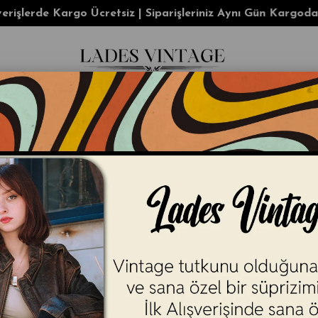
e Kargo Ücretsiz | Siparişleriniz Aynı Gün Kargoda!
KADIN
ERKEK
AKSESUAR
Y2K
İ
i Ceket
Americana Eskitme Bi
(6159)
Zamanın ötesinden gelen
orij
üretilmiş olup
yalnızca tek ad
ayırır.
* Kalıp:
Salaş &
Tarz:
Rahat kes