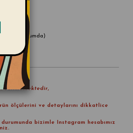
0 Deridir.
en: M
kça iyi durumda)
l edilmemektedir
,
rün ölçülerini ve detaylarını dikkatlice
ı durumunda bizimle
Instagram
hesabımız
niz.