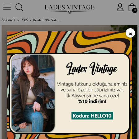
2000₺ ve Üzeri Alışve
0
Anasayfa
Y2K
Dantelli 90s Saten Fiyonklu Korse
×