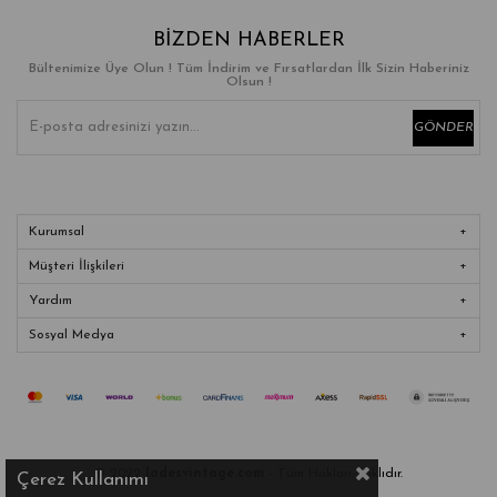
BIZDEN HABERLER
Bültenimize Üye Olun ! Tüm İndirim ve Fırsatlardan İlk Sizin Haberiniz
Olsun !
GÖNDER
Kurumsal
Müşteri İlişkileri
Yardım
Sosyal Medya
© 2022
ladesvintage.com
- Tüm Hakları Saklıdır.
Çerez Kullanımı