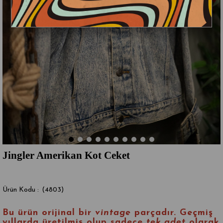
Jingler Amerikan Kot Ceket
(4803)
Bu ürün orijinal bir
vintage
parçadır.
Geçmiş
yıllarda üretilmiş olup sadece
tek adet
olarak