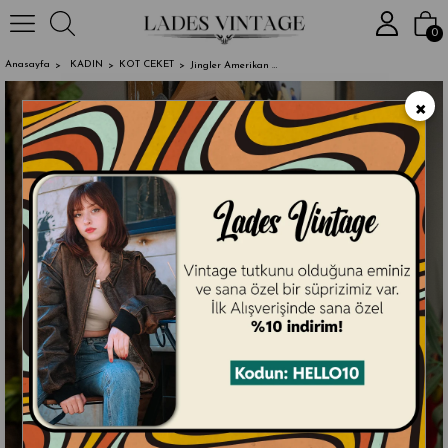
2000₺ ve Üze
0
Anasayfa
KADIN
KOT CEKET
Jingler Amerikan Kot Ceket
×