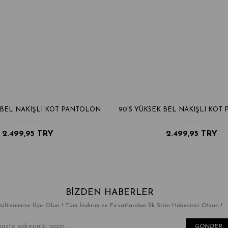
 BEL NAKIŞLI KOT PANTOLON
90'S YÜKSEK BEL NAKIŞLI KOT
2.499,95 TRY
2.499,95 TRY
BIZDEN HABERLER
Bültenimize Üye Olun ! Tüm İndirim ve Fırsatlardan İlk Sizin Haberiniz Olsun !
GÖNDER