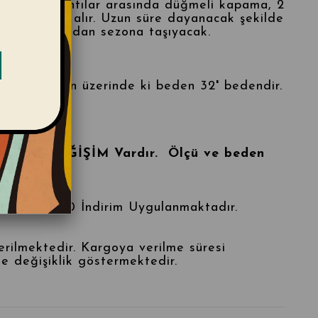
iptir. Ayrıntılar arasında düğmeli kapama, 2
lkaları yer alır. Uzun süre dayanacak şekilde
ar sizi sezondan sezona taşıyacak.
 %100 Pamuk
g - Modelin üzerinde ki beden 32
'
bedendir.
Yoktur, DEĞİŞİM Vardır. Ölçü ve beden
eririz.
arında %10 İndirim Uygulanmaktadır.
erilmektedir. Kargoya verilme süresi
de değişiklik göstermektedir.