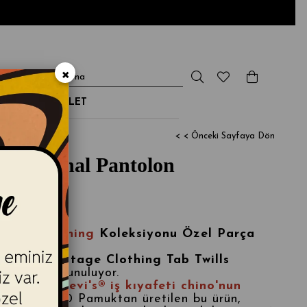
×
NDİRİM & OUTLET
< < Önceki Sayfaya Dön
ng Original Pantolon
ntage Clothing
Koleksiyonu Özel Parça
n
Levi's Vintage Clothing Tab Twills
 renginde sunuluyor.
en kalma Levi's® iş kıyafeti chino'nun
anıklı %100 Pamuktan üretilen bu ürün,