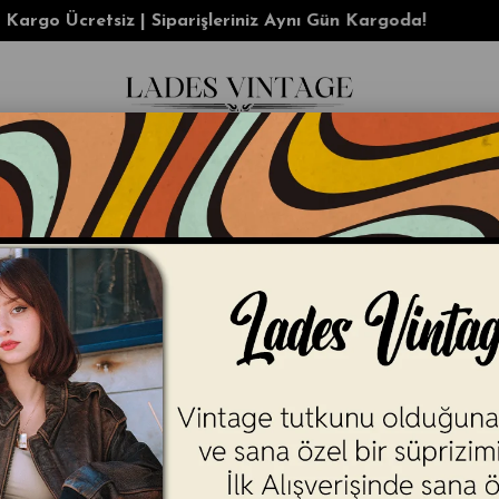
cretsiz | Siparişleriniz Aynı Gün Kargoda!
KADIN
ERKEK
AKSESUAR
Y2K
İ
nal Pantolon
Levi's Vintage Clothi
(MODA1629)
* LEVI'S original ürünüdür.
Vi
* Arşivlerden yeniden keşfedile
Pantolon
burada Fairway Yeşili
Tab Twills pantolon, 1950'lerd
arşivlenmiş bir kopyasıdır.
Day