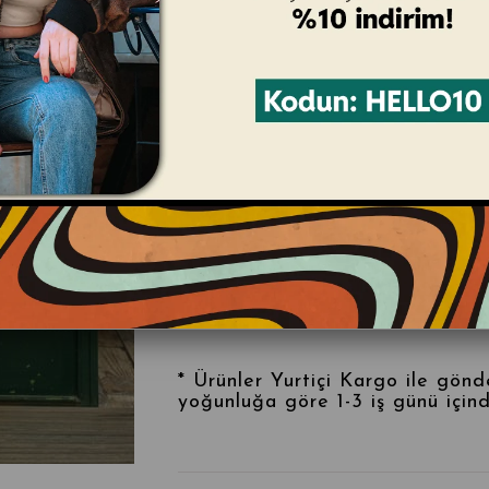
normal kesime ve düz paçaya sah
yan cep, 2 arka cep ve kemer ha
tasarlanan bu kaliteli pantolonl
* Rahat Kalıp - Yüksek Bel -
* Manken Ölçüleri: 188cm / 73k
*
Unisex
Kullanıma uygundur.
Vintage Ürünlerimizde İADE 
bilgilerini dikkate almanızı ön
* İnstagram HAVALE-EFT Satışl
* Ürünler Yurtiçi Kargo ile gönd
yoğunluğa göre 1-3 iş günü için